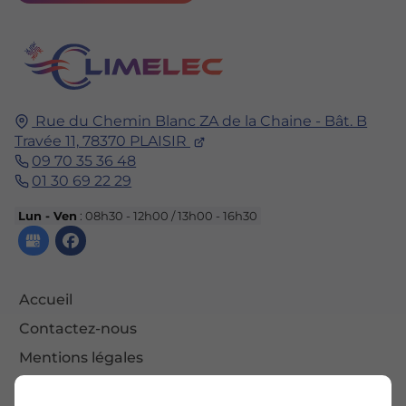
Rue du Chemin Blanc
ZA de la Chaine - Bât. B
Travée 11,
78370
PLAISIR
09 70 35 36 48
01 30 69 22 29
Lun - Ven
: 08h30 - 12h00 / 13h00 - 16h30
Accueil
Contactez-nous
Mentions légales
Plan du site