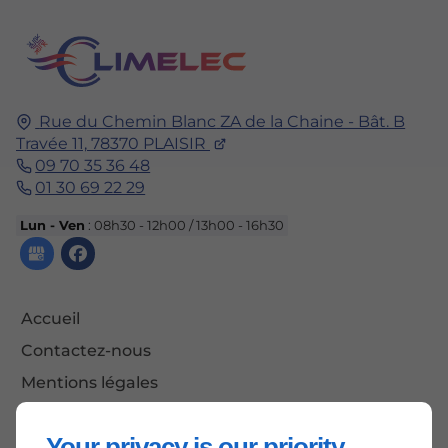
Rue du Chemin Blanc
ZA de la Chaine - Bât. B
Travée 11,
78370
PLAISIR
09 70 35 36 48
01 30 69 22 29
Lun - Ven
: 08h30 - 12h00 / 13h00 - 16h30
Accueil
Contactez-nous
Mentions légales
Plan du site
Your privacy is our priority