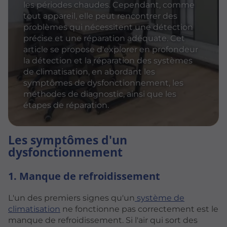
les périodes chaudes. Cependant, comme
tout appareil, elle peut rencontrer des
problèmes qui nécessitent une détection
précise et une réparation adéquate. Cet
article se propose d'explorer en profondeur
la détection et la réparation des systèmes
de climatisation, en abordant les
symptômes de dysfonctionnement, les
méthodes de diagnostic, ainsi que les
étapes de réparation.
Les symptômes d'un
dysfonctionnement
1. Manque de refroidissement
L'un des premiers signes qu'un
système de
climatisation
ne fonctionne pas correctement est le
manque de refroidissement. Si l'air qui sort des