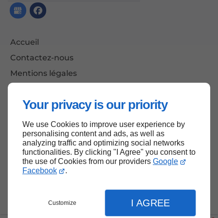
Accueil
Contactez-nous
Mentions légales
Plan du site
Your privacy is our priority
We use Cookies to improve user experience by
Haut de page
personalising content and ads, as well as
analyzing traffic and optimizing social networks
functionalities. By clicking "I Agree" you consent to
the use of Cookies from our providers
Google
Facebook
.
I AGREE
Customize