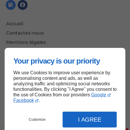
Accueil
Contactez-nous
Mentions légales
Plan du site
Your privacy is our priority
We use Cookies to improve user experience by
Haut de page
personalising content and ads, as well as
analyzing traffic and optimizing social networks
functionalities. By clicking "I Agree" you consent to
the use of Cookies from our providers
Google
Facebook
.
I AGREE
Customize