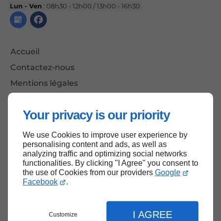
Lun - Ven
: 08h30 - 12h00 / 13h00 - 16h30
Accueil
Contactez-nous
Mentions légales
Plan du site
Your privacy is our priority
We use Cookies to improve user experience by
Haut de page
personalising content and ads, as well as
analyzing traffic and optimizing social networks
functionalities. By clicking "I Agree" you consent to
the use of Cookies from our providers
Google
Facebook
.
I AGREE
Customize